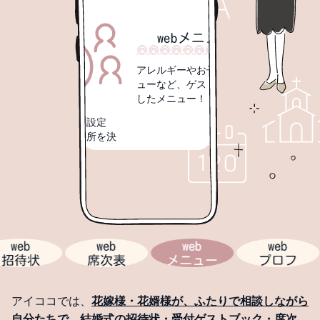
webプロフ
自己PRコーナーで、
当日のすきま時間もゲ
トを楽しませよう！
アウトを設定
アレルギーやお子様メニ
トの席場所を決
ューなど、ゲストに対応
成！
したメニュー！
web
web
web
プ
状
席次表
メニュー
プロフ
アイココでは、
花嫁様・花婿様が、ふたりで相談しながら
自分たちで、結婚式の招待状・受付ゲストブック・席次